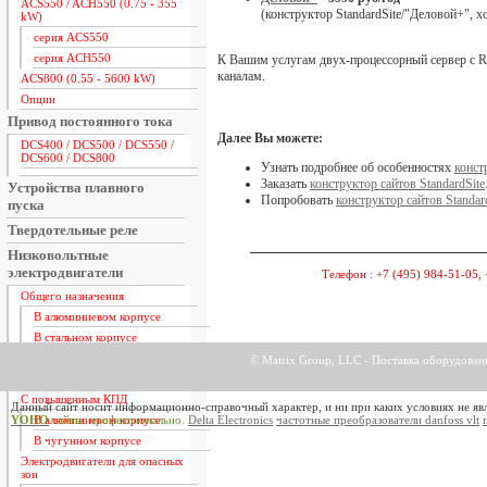
ACS550 / ACH550 (0.75 - 355
(конструктор StandardSite/"Деловой+", 
kW)
серия ACS550
серия ACH550
К Вашим услугам двух-процессорный сервер с 
каналам.
ACS800 (0.55 - 5600 kW)
Опции
Привод постоянного тока
Далее Вы можете:
DCS400 / DCS500 / DCS550 /
DCS600 / DCS800
Узнать подробнее об особенностях
конст
Заказать
конструктор сайтов StandardSite
Устройства плавного
Попробовать
конструктор сайтов Standar
пуска
Твердотельные реле
Низковольтные
электродвигатели
Телефон :
+7 (495) 984-51-05, 
Общего назначения
В алюминиевом корпусе
В стальном корпусе
В чугунном корпусе
© Matrix Group, LLC - Поставка оборудова
Со встроенным тормозом
С повышенным КПД
Данный сайт носит информационно-справочный характер, и ни при каких условиях не яв
YOHO
сайты. профессионально.
Delta Electronics
частотные преобразователи danfoss vlt
В алюминиевом корпусе
В чугунном корпусе
Электродвигатели для опасных
зон