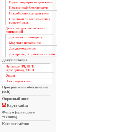
Взрывозащищенные двигатели
Повышенной безопасности
Искробезопасные двигатели
С защитой от воспламенения
горючей пыли
Двигатели для специальных
применений
Для высоких температур
Морского исполнения
Для дымоудаления
Для приводов прокатных станов
Документация
Приводы (ПЧ, ППТ,
сервопривод, УПП)
Опции
Электродвигатели
Программное обеспечение
(soft)
Опросный лист
Карта сайта
Форум (приводная
техника)
Каталог сайтов