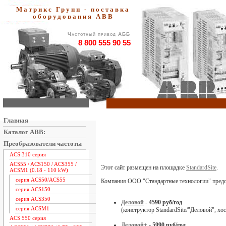
Матрикс Групп - поставка
оборудования АВВ
Частотный привод АББ
8 800 555 90 55
Главная
Каталог ABB:
Преобразователи частоты
ACS 310 серия
ACS55 / ACS150 / ACS355 /
Этот сайт размещен на площадке
StandardSite
.
ACSM1 (0.18 - 110 kW)
серия ACS50/ACS55
Компания ООО "Стандартные технологии" предо
серия ACS150
серия ACS350
Деловой
- 4590 руб/год
серия ACSM1
(конструктор StandardSite/"Деловой", хо
ACS 550 серия
Деловой+
- 5990 руб/год