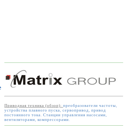
e
Приводная техника (обзор):
преобразователи частоты,
устройства плавного пуска, сервопривод, привод
постоянного тока. Станции управления насосами,
вентиляторами, компрессорами.