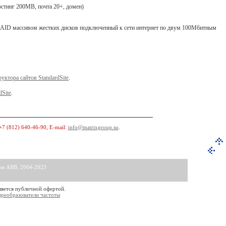
хостинг 200MB, почта 20+, домен)
RAID массивом жестких дисков подключенный к сети интернет по двум 100Мбитным
руктора сайтов StandardSite
.
.
dSite
.
+7 (812) 640-46-90
, E-mail:
info@matrixgroup.su
.
ния АВВ, 2004-2023
ляется публичной офертой.
преобразователи частоты