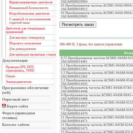
3AUA0000020904
Взрывозащищенные двигатели
45 Преобразователь частоты ACSM1-04AS-090A-4,
Повышенной безопасности
3AUA0000018912
45 Преобразователь частоты ACSM1-04AS-090A-4,
Искробезопасные двигатели
3AUA0000020905
С защитой от воспламенения
горючей пыли
Двигатели для специальных
применений
Для высоких температур
Морского исполнения
380-480 В, 3 фазы, без панели управления
Для дымоудаления
Назва
Для приводов прокатных станов
0,75 Преобразователь частоты ACSM1-04AМ-02A5
Документация
3AUA0000014461
1,1 Преобразователь частоты ACSM1-04AМ-03A0-
Приводы (ПЧ, ППТ,
3AUA0000015501
сервопривод, УПП)
1,5 Преобразователь частоты ACSM1-04AМ-04A0-
Опции
3AUA0000015502
2,2 Преобразователь частоты ACSM1-04AМ-05A0-
Электродвигатели
3AUA0000014435
Программное обеспечение
3 Преобразователь частоты ACSM1-04AМ-07A0-4,
3AUA0000014446
(soft)
4 Преобразователь частоты ACSM1-04AМ-09A5-4,
3AUA0000014468
Опросный лист
5,5 Преобразователь частоты ACSM1-04AМ-012A-
Карта сайта
3AUA0000014957
7,5 Преобразователь частоты ACSM1-04AМ-016A-
Форум (приводная
3AUA0000014470
11 Преобразователь частоты ACSM1-04AМ-024A-4
техника)
3AUA0000014471
Каталог сайтов
11 Преобразователь частоты ACSM1-04CМ-024A-4,
3AUA0000021475
15 Преобразователь частоты ACSM1-04AМ-031A-4