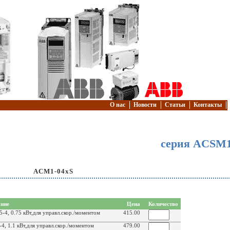
О нас
Новости
Статьи
Контакты
серия ACSM
ACM1-04xS
ние
Цена
Количество
4, 0.75 кВт,для управл.скор./моментом
415.00
, 1.1 кВт,для управл.скор./моментом
479.00