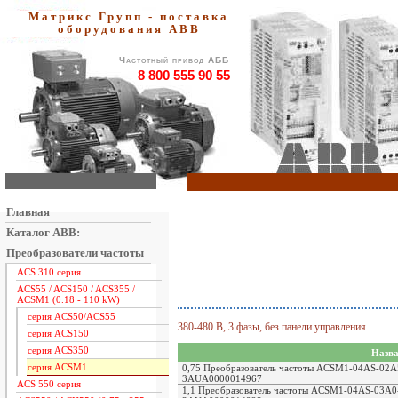
Матрикс Групп - поставка
оборудования АВВ
Частотный привод АББ
8 800 555 90 55
Главная
Каталог ABB:
Преобразователи частоты
ACS 310 серия
ACS55 / ACS150 / ACS355 /
ACSM1 (0.18 - 110 kW)
серия ACS50/ACS55
380-480 В, 3 фазы, без панели управления
серия ACS150
серия ACS350
Назва
серия ACSM1
0,75 Преобразователь частоты ACSM1-04AS-02A5-
3AUA0000014967
ACS 550 серия
1,1 Преобразователь частоты ACSM1-04AS-03A0-4