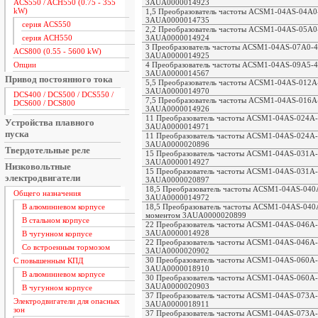
3AUA0000014923
ACS550 / ACH550 (0.75 - 355
kW)
1,5 Преобразователь частоты ACSM1-04AS-04A0-4
3AUA0000014735
серия ACS550
2,2 Преобразователь частоты ACSM1-04AS-05A0-4
3AUA0000014924
серия ACH550
3 Преобразователь частоты ACSM1-04AS-07A0-4, 
ACS800 (0.55 - 5600 kW)
3AUA0000014925
4 Преобразователь частоты ACSM1-04AS-09A5-4, 
Опции
3AUA0000014567
Привод постоянного тока
5,5 Преобразователь частоты ACSM1-04AS-012A-4
3AUA0000014970
DCS400 / DCS500 / DCS550 /
7,5 Преобразователь частоты ACSM1-04AS-016A-4
DCS600 / DCS800
3AUA0000014926
11 Преобразователь частоты ACSM1-04AS-024A-4,
Устройства плавного
3AUA0000014971
пуска
11 Преобразователь частоты ACSM1-04AS-024A-4, 
3AUA0000020896
Твердотельные реле
15 Преобразователь частоты ACSM1-04AS-031A-4,
3AUA0000014927
Низковольтные
15 Преобразователь частоты ACSM1-04AS-031A-4,
электродвигатели
3AUA0000020897
18,5 Преобразователь частоты ACSM1-04AS-040A-
Общего назначения
3AUA0000014972
18,5 Преобразователь частоты ACSM1-04AS-040A-4
В алюминиевом корпусе
моментом 3AUA0000020899
В стальном корпусе
22 Преобразователь частоты ACSM1-04AS-046A-4,
3AUA0000014928
В чугунном корпусе
22 Преобразователь частоты ACSM1-04AS-046A-4,
Со встроенным тормозом
3AUA0000020902
30 Преобразователь частоты ACSM1-04AS-060A-4,
С повышенным КПД
3AUA0000018910
В алюминиевом корпусе
30 Преобразователь частоты ACSM1-04AS-060A-4,
3AUA0000020903
В чугунном корпусе
37 Преобразователь частоты ACSM1-04AS-073A-4,
Электродвигатели для опасных
3AUA0000018911
зон
37 Преобразователь частоты ACSM1-04AS-073A-4,