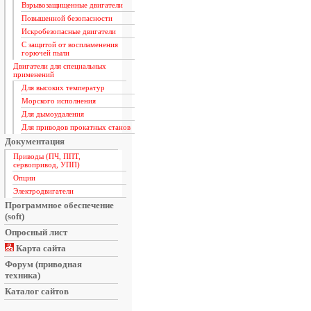
Взрывозащищенные двигатели
Повышенной безопасности
Искробезопасные двигатели
С защитой от воспламенения
горючей пыли
Двигатели для специальных
применений
Для высоких температур
Морского исполнения
Для дымоудаления
Для приводов прокатных станов
Документация
Приводы (ПЧ, ППТ,
сервопривод, УПП)
Опции
Электродвигатели
Программное обеспечение
(soft)
Опросный лист
Карта сайта
Форум (приводная
техника)
Каталог сайтов