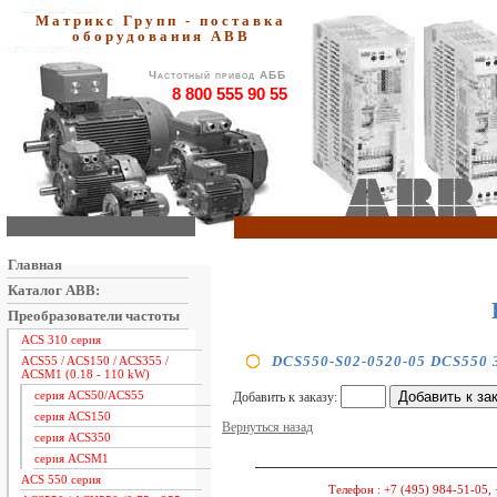
Матрикс Групп - поставка
оборудования АВВ
Частотный привод АББ
8 800 555 90 55
Главная
Каталог ABB:
Преобразователи частоты
ACS 310 серия
DCS550-S02-0520-05 DCS550 3
ACS55 / ACS150 / ACS355 /
ACSM1 (0.18 - 110 kW)
серия ACS50/ACS55
Добавить к заказу:
серия ACS150
Вернуться назад
серия ACS350
серия ACSM1
ACS 550 серия
Телефон :
+7 (495) 984-51-05, 