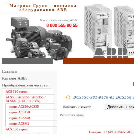
Матрикс Групп - поставка
оборудования АВВ
Частотный привод АББ
8 800 555 90 55
Главная
Каталог ABB:
Преобразователи частоты
ACS 310 серия
DCS550-S01-0470-05 DCS550 3
ACS55 / ACS150 / ACS355 /
ACSM1 (0.18 - 110 kW)
серия ACS50/ACS55
Добавить к заказу:
серия ACS150
Вернуться назад
серия ACS350
серия ACSM1
ACS 550 серия
Телефон :
+7 (495) 984-51-05, 