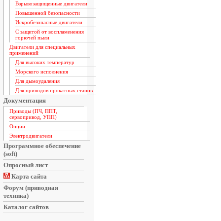
Взрывозащищенные двигатели
Повышенной безопасности
Искробезопасные двигатели
С защитой от воспламенения
горючей пыли
Двигатели для специальных
применений
Для высоких температур
Морского исполнения
Для дымоудаления
Для приводов прокатных станов
Документация
Приводы (ПЧ, ППТ,
сервопривод, УПП)
Опции
Электродвигатели
Программное обеспечение
(soft)
Опросный лист
Карта сайта
Форум (приводная
техника)
Каталог сайтов