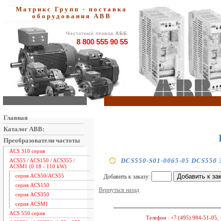
Матрикс Групп - поставка
оборудования АВВ
Частотный привод АББ
8 800 555 90 55
Главная
Каталог ABB:
Преобразователи частоты
ACS 310 серия
DCS550-S01-0065-05 DCS550 3
ACS55 / ACS150 / ACS355 /
ACSM1 (0.18 - 110 kW)
серия ACS50/ACS55
Добавить к заказу:
серия ACS150
Вернуться назад
серия ACS350
серия ACSM1
ACS 550 серия
Телефон :
+7 (495) 984-51-05, 