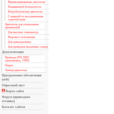
Взрывозащищенные двигатели
Повышенной безопасности
Искробезопасные двигатели
С защитой от воспламенения
горючей пыли
Двигатели для специальных
применений
Для высоких температур
Морского исполнения
Для дымоудаления
Для приводов прокатных станов
Документация
Приводы (ПЧ, ППТ,
сервопривод, УПП)
Опции
Электродвигатели
Программное обеспечение
(soft)
Опросный лист
Карта сайта
Форум (приводная
техника)
Каталог сайтов