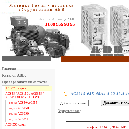
Матрикс Групп - поставка
оборудования АВВ
Частотный привод АББ
8 800 555 90 55
Главная
Каталог ABB:
Преобразователи частоты
ACS 310 серия
ACS310-03X-48A4-4 22 48.4 4
ACS55 / ACS150 / ACS355 /
ACSM1 (0.18 - 110 kW)
серия ACS50/ACS55
Добавить к заказу:
серия ACS150
Вернуться назад
серия ACS350
серия ACSM1
ACS 550 серия
Телефон :
+7 (495) 984-51-05, 