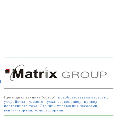
я
Приводная техника (обзор):
преобразователи частоты,
устройства плавного пуска, сервопривод, привод
постоянного тока. Станции управления насосами,
вентиляторами, компрессорами.