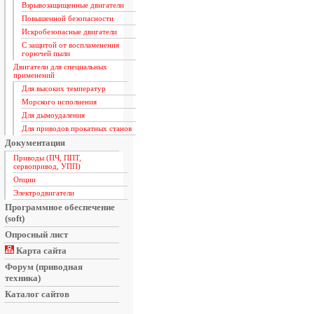
Взрывозащищенные двигатели
Повышенной безопасности
Искробезопасные двигатели
С защитой от воспламенения
горючей пыли
Двигатели для специальных
применений
Для высоких температур
Морского исполнения
Для дымоудаления
Для приводов прокатных станов
Документация
Приводы (ПЧ, ППТ,
сервопривод, УПП)
Опции
Электродвигатели
Программное обеспечение
(soft)
Опросный лист
Карта сайта
Форум (приводная
техника)
Каталог сайтов