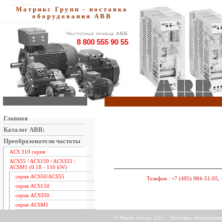
Матрикс Групп - поставка
оборудования АВВ
Частотный привод АББ
8 800 555 90 55
Главная
Каталог ABB:
Преобразователи частоты
ACS 310 серия
ACS55 / ACS150 / ACS355 /
ACSM1 (0.18 - 110 kW)
серия ACS50/ACS55
Телефон :
+7 (495) 984-51-05, 
серия ACS150
серия ACS350
серия ACSM1
ACS 550 серия
© Matrix Group, LLC - Поставка оборудова