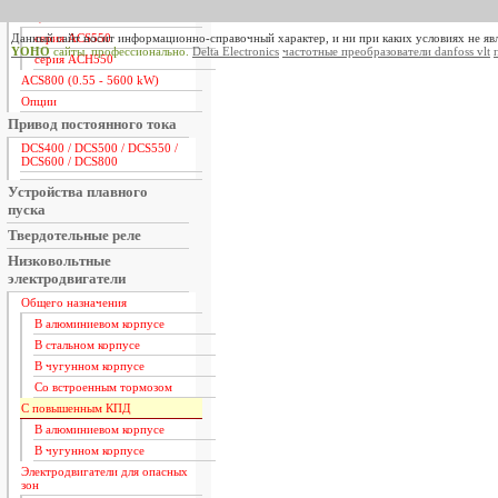
ACS550 / ACH550 (0.75 - 355
kW)
Данный сайт носит информационно-справочный характер, и ни при каких условиях не яв
серия ACS550
YOHO
сайты. профессионально.
Delta Electronics
частотные преобразователи danfoss vlt
серия ACH550
ACS800 (0.55 - 5600 kW)
Опции
Привод постоянного тока
DCS400 / DCS500 / DCS550 /
DCS600 / DCS800
Устройства плавного
пуска
Твердотельные реле
Низковольтные
электродвигатели
Общего назначения
В алюминиевом корпусе
В стальном корпусе
В чугунном корпусе
Со встроенным тормозом
С повышенным КПД
В алюминиевом корпусе
В чугунном корпусе
Электродвигатели для опасных
зон