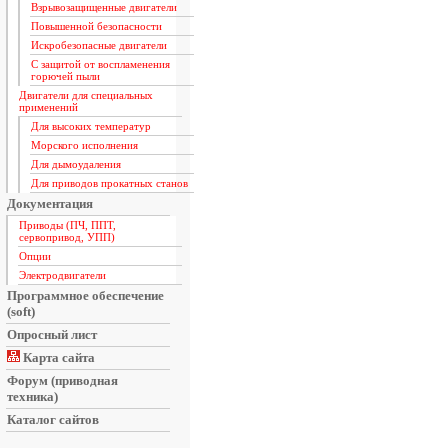
Взрывозащищенные двигатели
Повышенной безопасности
Искробезопасные двигатели
С защитой от воспламенения
горючей пыли
Двигатели для специальных
применений
Для высоких температур
Морского исполнения
Для дымоудаления
Для приводов прокатных станов
Документация
Приводы (ПЧ, ППТ,
сервопривод, УПП)
Опции
Электродвигатели
Программное обеспечение
(soft)
Опросный лист
Карта сайта
Форум (приводная
техника)
Каталог сайтов