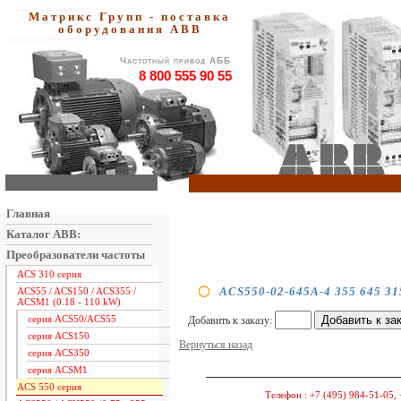
Матрикс Групп - поставка
оборудования АВВ
Частотный привод АББ
8 800 555 90 55
Главная
Каталог ABB:
Преобразователи частоты
ACS 310 серия
ACS550-02-645A-4 355 645 31
ACS55 / ACS150 / ACS355 /
ACSM1 (0.18 - 110 kW)
серия ACS50/ACS55
Добавить к заказу:
серия ACS150
Вернуться назад
серия ACS350
серия ACSM1
ACS 550 серия
Телефон :
+7 (495) 984-51-05, 