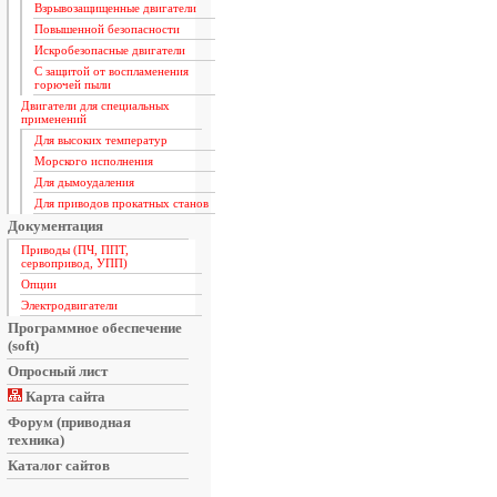
Взрывозащищенные двигатели
Повышенной безопасности
Искробезопасные двигатели
С защитой от воспламенения
горючей пыли
Двигатели для специальных
применений
Для высоких температур
Морского исполнения
Для дымоудаления
Для приводов прокатных станов
Документация
Приводы (ПЧ, ППТ,
сервопривод, УПП)
Опции
Электродвигатели
Программное обеспечение
(soft)
Опросный лист
Карта сайта
Форум (приводная
техника)
Каталог сайтов