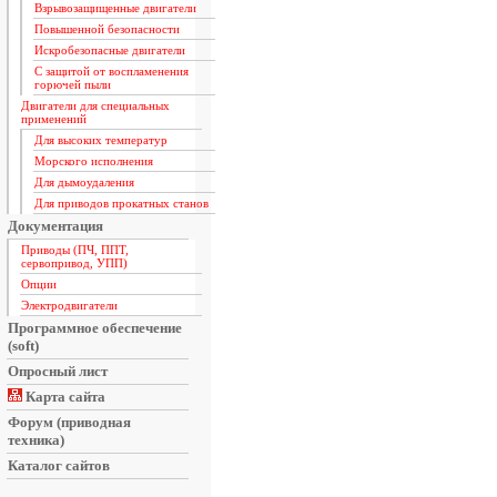
Взрывозащищенные двигатели
Повышенной безопасности
Искробезопасные двигатели
С защитой от воспламенения
горючей пыли
Двигатели для специальных
применений
Для высоких температур
Морского исполнения
Для дымоудаления
Для приводов прокатных станов
Документация
Приводы (ПЧ, ППТ,
сервопривод, УПП)
Опции
Электродвигатели
Программное обеспечение
(soft)
Опросный лист
Карта сайта
Форум (приводная
техника)
Каталог сайтов