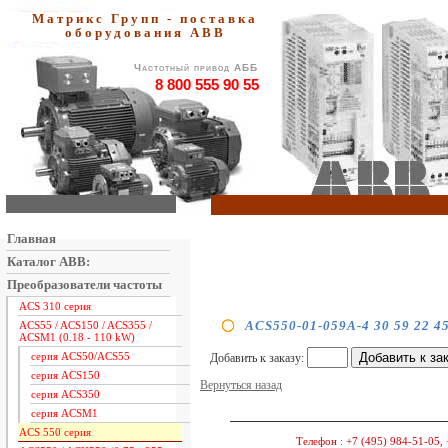
Матрикс Групп - поставка
оборудования АВВ
Частотный привод АББ
8 800 555 90 55
Главная
Каталог ABB:
Преобразователи частоты
ACS 310 серия
ACS550-01-059A-4 30 59 22 4
ACS55 / ACS150 / ACS355 /
ACSM1 (0.18 - 110 kW)
серия ACS50/ACS55
Добавить к заказу:
серия ACS150
Вернуться назад
серия ACS350
серия ACSM1
ACS 550 серия
Телефон :
+7 (495) 984-51-05, 