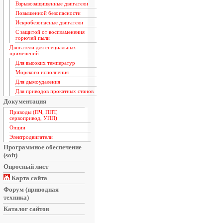
Взрывозащищенные двигатели
Повышенной безопасности
Искробезопасные двигатели
С защитой от воспламенения
горючей пыли
Двигатели для специальных
применений
Для высоких температур
Морского исполнения
Для дымоудаления
Для приводов прокатных станов
Документация
Приводы (ПЧ, ППТ,
сервопривод, УПП)
Опции
Электродвигатели
Программное обеспечение
(soft)
Опросный лист
Карта сайта
Форум (приводная
техника)
Каталог сайтов