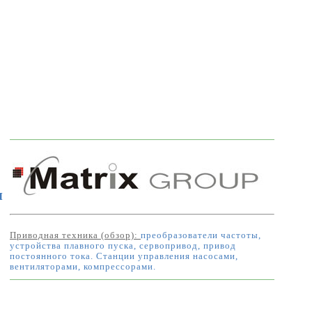
я
Приводная техника (обзор):
преобразователи частоты,
устройства плавного пуска, сервопривод, привод
постоянного тока. Станции управления насосами,
вентиляторами, компрессорами.