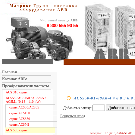
Матрикс Групп - поставка
оборудования АВВ
Частотный привод АББ
8 800 555 90 55
Главная
Каталог ABB:
Преобразователи частоты
ACS 310 серия
ACS550-01-08A8-4 4 8.8 3 6.9
ACS55 / ACS150 / ACS355 /
ACSM1 (0.18 - 110 kW)
серия ACS50/ACS55
Добавить к заказу:
серия ACS150
Вернуться назад
серия ACS350
серия ACSM1
ACS 550 серия
Телефон :
+7 (495) 984-51-05, 