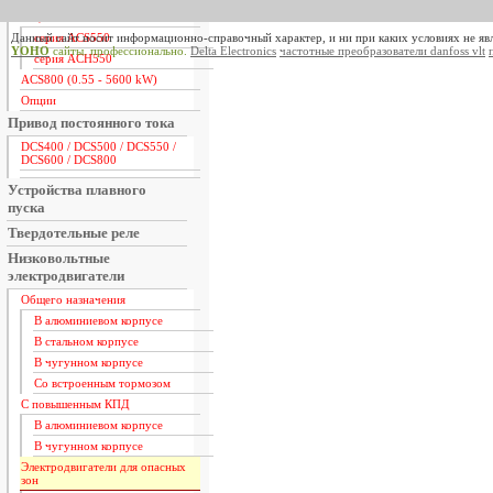
ACS550 / ACH550 (0.75 - 355
kW)
Данный сайт носит информационно-справочный характер, и ни при каких условиях не яв
серия ACS550
YOHO
сайты. профессионально.
Delta Electronics
частотные преобразователи danfoss vlt
серия ACH550
ACS800 (0.55 - 5600 kW)
Опции
Привод постоянного тока
DCS400 / DCS500 / DCS550 /
DCS600 / DCS800
Устройства плавного
пуска
Твердотельные реле
Низковольтные
электродвигатели
Общего назначения
В алюминиевом корпусе
В стальном корпусе
В чугунном корпусе
Со встроенным тормозом
С повышенным КПД
В алюминиевом корпусе
В чугунном корпусе
Электродвигатели для опасных
зон