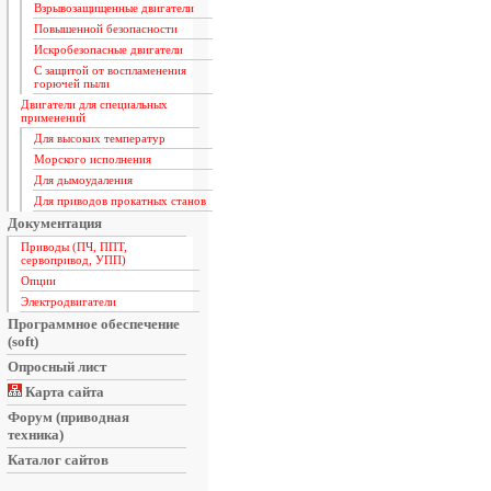
Взрывозащищенные двигатели
Повышенной безопасности
Искробезопасные двигатели
С защитой от воспламенения
горючей пыли
Двигатели для специальных
применений
Для высоких температур
Морского исполнения
Для дымоудаления
Для приводов прокатных станов
Документация
Приводы (ПЧ, ППТ,
сервопривод, УПП)
Опции
Электродвигатели
Программное обеспечение
(soft)
Опросный лист
Карта сайта
Форум (приводная
техника)
Каталог сайтов