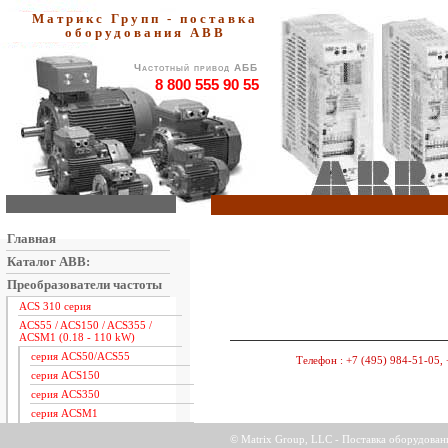
Матрикс Групп - поставка
оборудования АВВ
Частотный привод АББ
8 800 555 90 55
Главная
Каталог ABB:
Преобразователи частоты
ACS 310 серия
ACS55 / ACS150 / ACS355 /
ACSM1 (0.18 - 110 kW)
серия ACS50/ACS55
Телефон :
+7 (495) 984-51-05, 
серия ACS150
серия ACS350
серия ACSM1
ACS 550 серия
© Matrix Group, LLC - Поставка оборудова