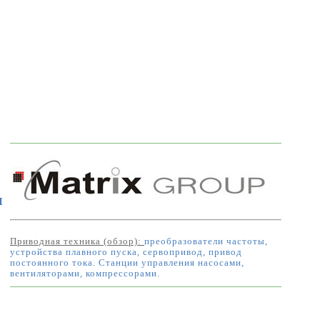
н
Приводная техника (обзор):
преобразователи частоты,
устройства плавного пуска, сервопривод, привод
постоянного тока. Станции управления насосами,
вентиляторами, компрессорами.